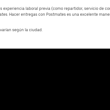
s experiencia laboral previa (como repartidor, servicio de c
mates. Hacer entregas con Postmates es una excelente man
varían según la ciudad.