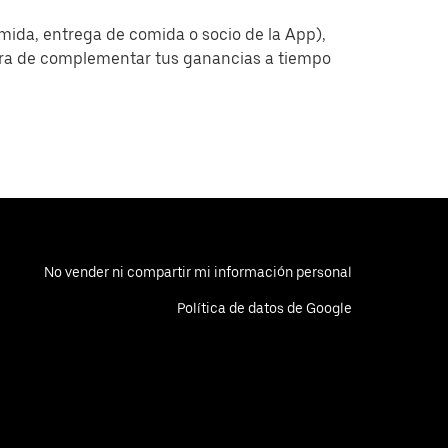
omida, entrega de comida o socio de la App),
era de complementar tus ganancias a tiempo
No vender ni compartir mi información personal
Política de datos de Google