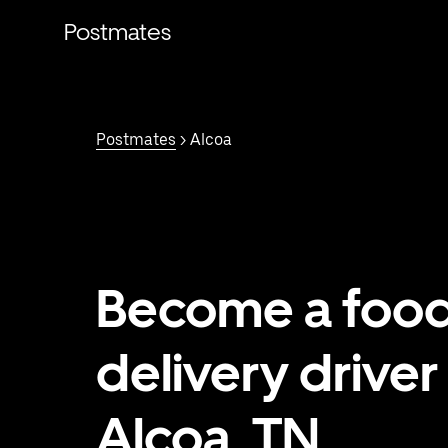
Saltar
al
Postmates
contenido
principal
Postmates
> Alcoa
Become a foo
delivery driver 
Alcoa, TN