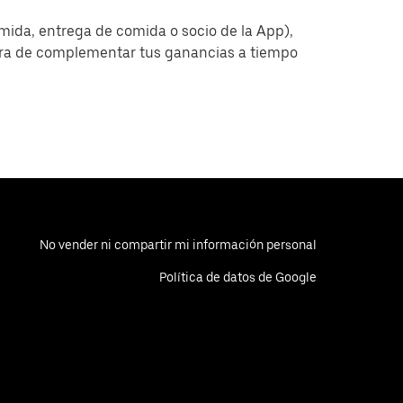
omida, entrega de comida o socio de la App),
era de complementar tus ganancias a tiempo
No vender ni compartir mi información personal
Política de datos de Google