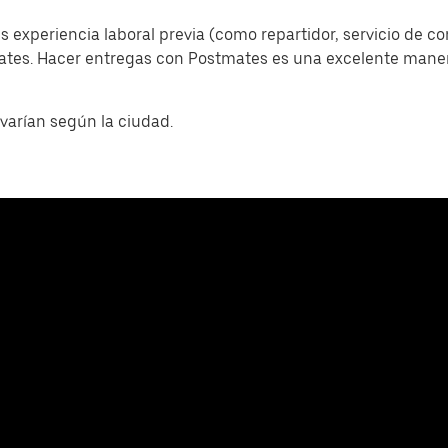
s experiencia laboral previa (como repartidor, servicio de c
mates. Hacer entregas con Postmates es una excelente man
varían según la ciudad.