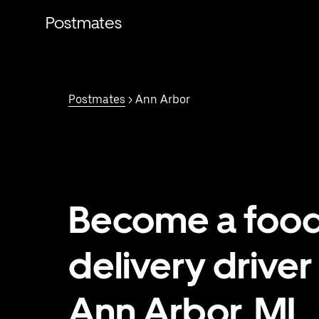
Saltar
al
Postmates
contenido
principal
Postmates
> Ann Arbor
Become a foo
delivery driver 
Ann Arbor, MI