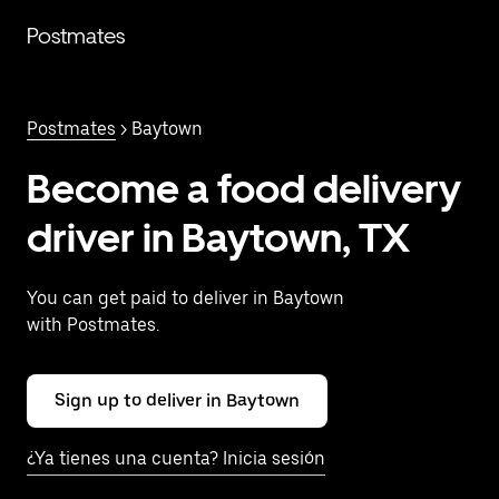
Saltar
al
Postmates
contenido
principal
Postmates
> Baytown
Become a food delivery
driver in Baytown, TX
You can get paid to deliver in Baytown
with Postmates.
Sign up to deliver in Baytown
¿Ya tienes una cuenta? Inicia sesión