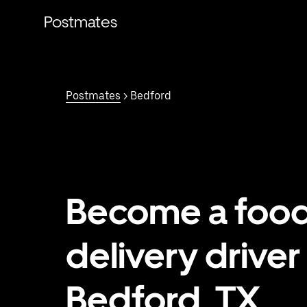
Saltar
al
Postmates
contenido
principal
Postmates
> Bedford
Become a foo
delivery driver 
Bedford, TX