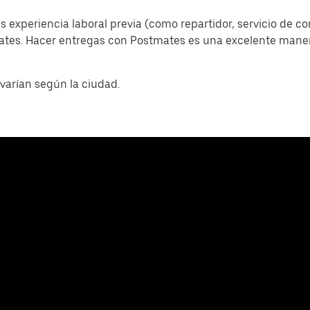
s experiencia laboral previa (como repartidor, servicio de c
mates. Hacer entregas con Postmates es una excelente man
varían según la ciudad.