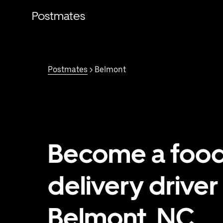
Saltar
al
Postmates
contenido
principal
Postmates
> Belmont
Become a foo
delivery driver 
Belmont, NC