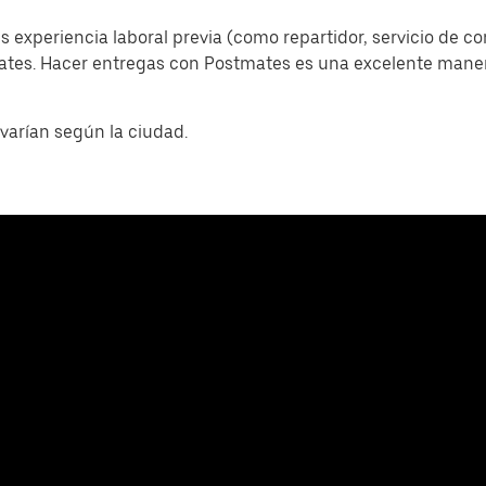
s experiencia laboral previa (como repartidor, servicio de c
mates. Hacer entregas con Postmates es una excelente man
varían según la ciudad.