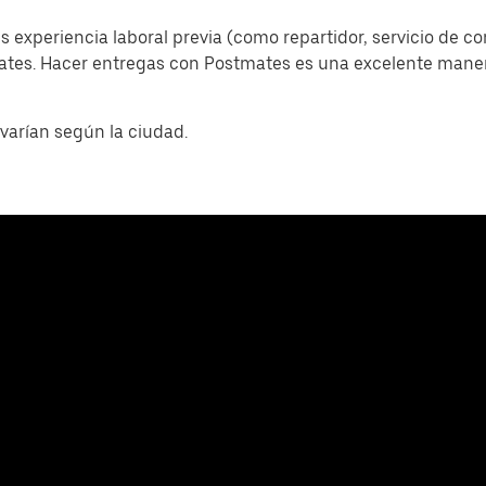
s experiencia laboral previa (como repartidor, servicio de c
mates. Hacer entregas con Postmates es una excelente man
varían según la ciudad.