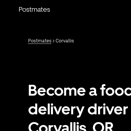
Saltar
al
Postmates
contenido
principal
Postmates
> Corvallis
Become a foo
delivery driver 
Corvallis, OR