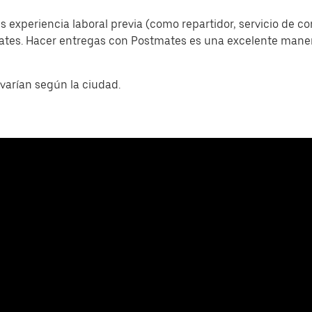
s experiencia laboral previa (como repartidor, servicio de c
mates. Hacer entregas con Postmates es una excelente man
varían según la ciudad.