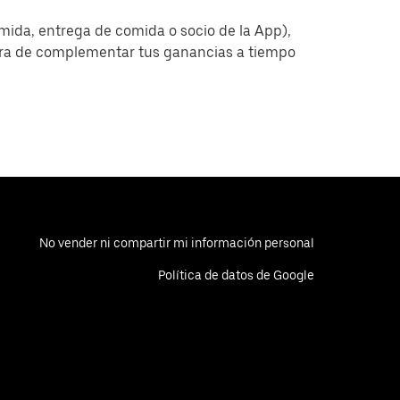
omida, entrega de comida o socio de la App),
era de complementar tus ganancias a tiempo
No vender ni compartir mi información personal
Política de datos de Google