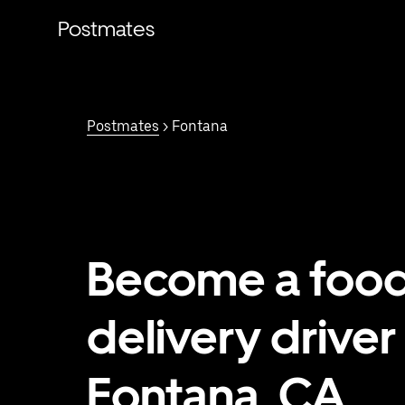
Saltar
al
Postmates
contenido
principal
Postmates
> Fontana
Become a foo
delivery driver 
Fontana, CA