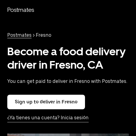
Saltar
al
Postmates
contenido
principal
Postmates
> Fresno
Become a food delivery
driver in Fresno, CA
You can get paid to deliver in Fresno with Postmates.
Sign up to deliver in Fresno
¿Ya tienes una cuenta? Inicia sesión