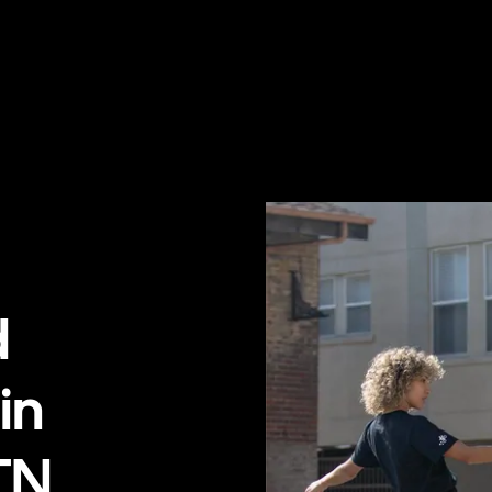
d
in
TN