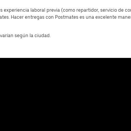
s experiencia laboral previa (como repartidor, servicio de c
mates. Hacer entregas con Postmates es una excelente man
varían según la ciudad.