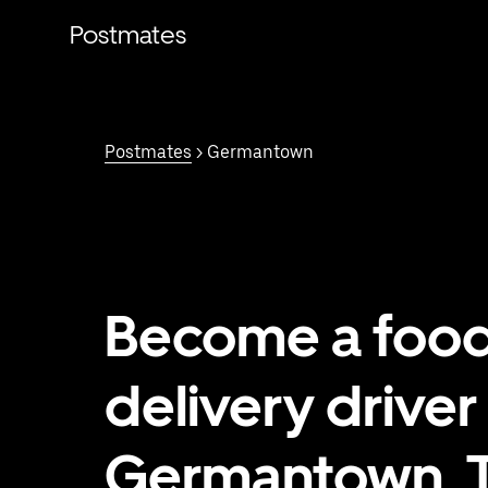
Saltar
al
Postmates
contenido
principal
Postmates
> Germantown
Become a foo
delivery driver 
Germantown, 