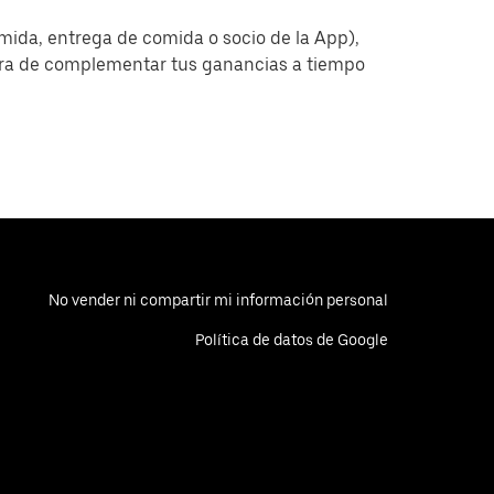
omida, entrega de comida o socio de la App),
era de complementar tus ganancias a tiempo
No vender ni compartir mi información personal
Política de datos de Google