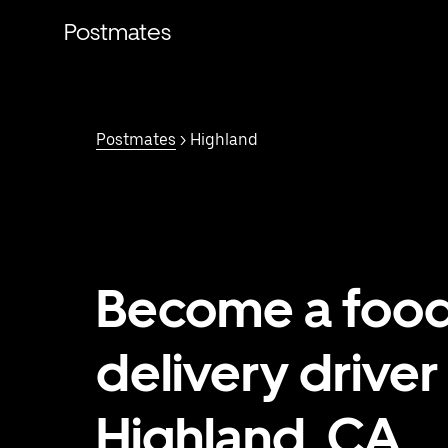
Saltar
al
Postmates
contenido
principal
Postmates
> Highland
Become a foo
delivery driver 
Highland, CA