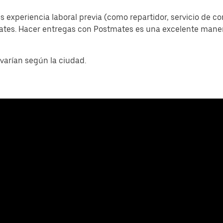
s experiencia laboral previa (como repartidor, servicio de c
mates. Hacer entregas con Postmates es una excelente man
varían según la ciudad.