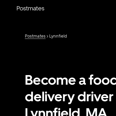
Saltar
al
Postmates
contenido
principal
Postmates
> Lynnfield
Become a foo
delivery driver 
Lynnfield, MA