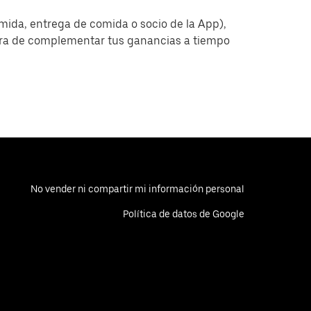
omida, entrega de comida o socio de la App),
era de complementar tus ganancias a tiempo
No vender ni compartir mi información personal
Política de datos de Google