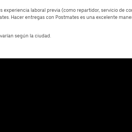
s experiencia laboral previa (como repartidor, servicio de c
mates. Hacer entregas con Postmates es una excelente man
varían según la ciudad.