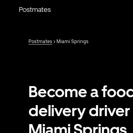
Saltar
al
Postmates
contenido
principal
Postmates
> Miami Springs
Become a foo
delivery driver 
Miami Springs,