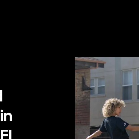
d
in
 FL