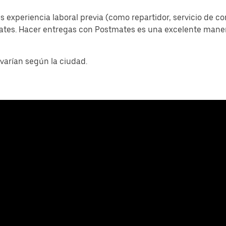
s experiencia laboral previa (como repartidor, servicio de c
mates. Hacer entregas con Postmates es una excelente man
varían según la ciudad.