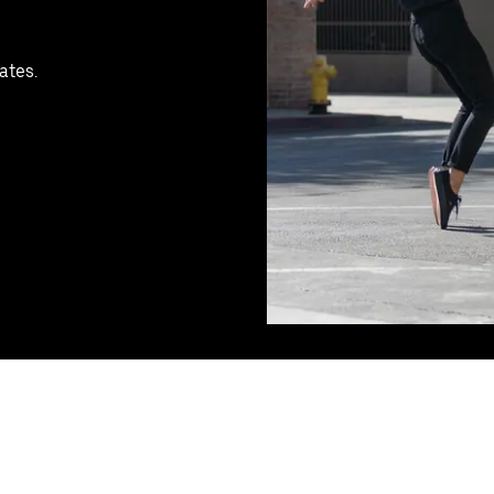
ates.