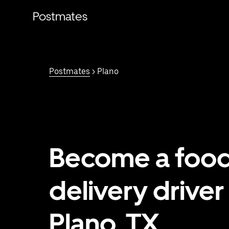
Saltar
al
Postmates
contenido
principal
Postmates
> Plano
Become a foo
delivery driver 
Plano, TX