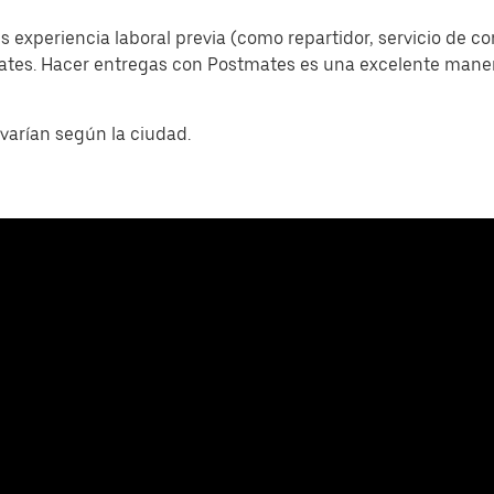
s experiencia laboral previa (como repartidor, servicio de c
mates. Hacer entregas con Postmates es una excelente man
varían según la ciudad.