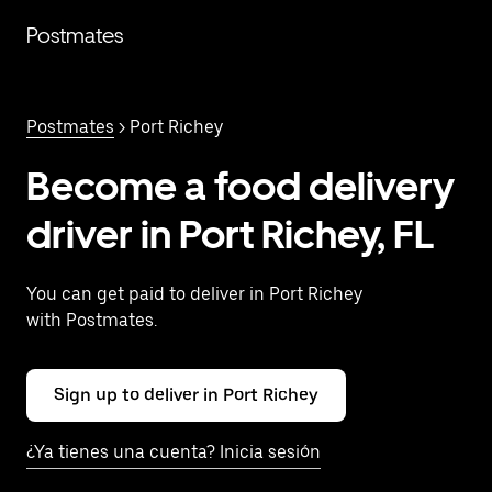
Saltar
al
Postmates
contenido
principal
Postmates
> Port Richey
Become a food delivery
driver in Port Richey, FL
You can get paid to deliver in Port Richey
with Postmates.
Sign up to deliver in Port Richey
¿Ya tienes una cuenta? Inicia sesión