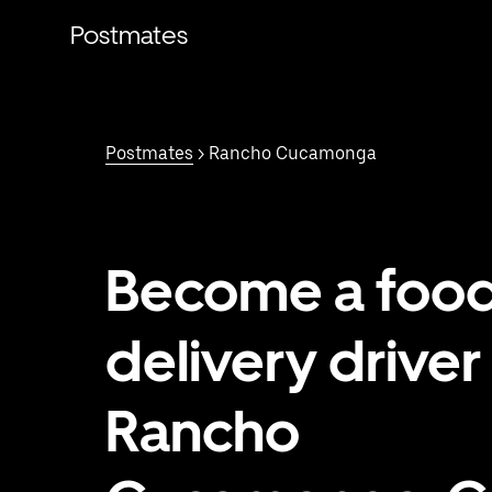
Saltar
al
Postmates
contenido
principal
Postmates
> Rancho Cucamonga
Become a foo
delivery driver 
Rancho