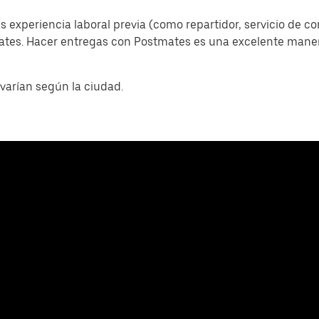
s experiencia laboral previa (como repartidor, servicio de c
mates. Hacer entregas con Postmates es una excelente man
varían según la ciudad.