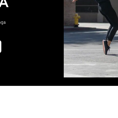
CA
nga