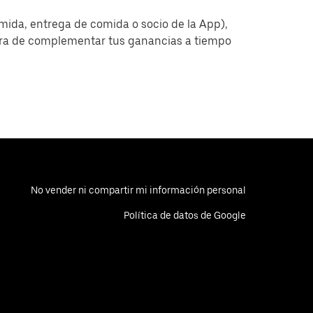
omida, entrega de comida o socio de la App),
era de complementar tus ganancias a tiempo
No vender ni compartir mi información personal
Política de datos de Google