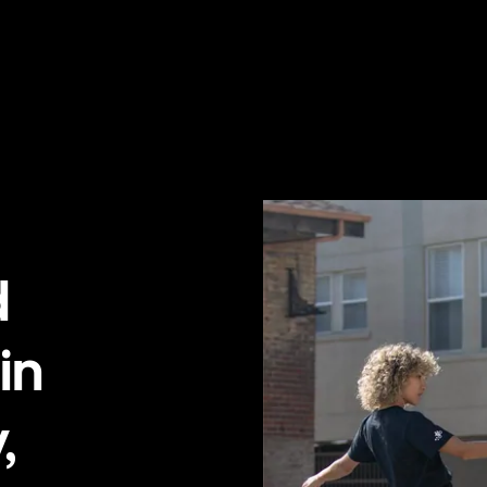
d
in
,