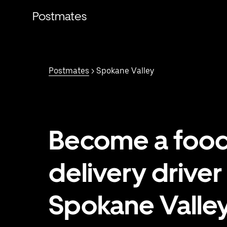
Saltar
al
Postmates
contenido
principal
Postmates
> Spokane Valley
Become a foo
delivery driver 
Spokane Valley