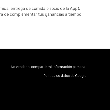
omida, entrega de comida o socio de la App),
era de complementar tus ganancias a tiempo
No vender ni compartir mi información personal
Política de datos de Google