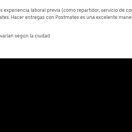
s experiencia laboral previa (como repartidor, servicio de c
mates. Hacer entregas con Postmates es una excelente man
varían según la ciudad.