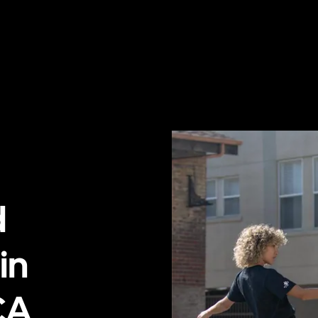
d
in
CA