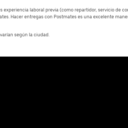
s experiencia laboral previa (como repartidor, servicio de c
mates. Hacer entregas con Postmates es una excelente man
varían según la ciudad.