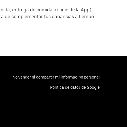
omida, entrega de comida o socio de la App),
era de complementar tus ganancias a tiempo
No vender ni compartir mi información personal
Política de datos de Google