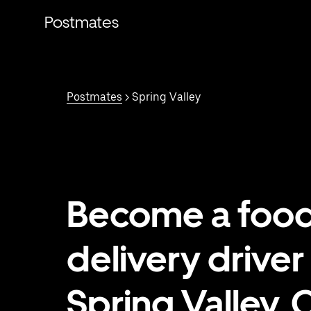
Saltar
al
Postmates
contenido
principal
Postmates
> Spring Valley
Become a foo
delivery driver 
Spring Valley, 