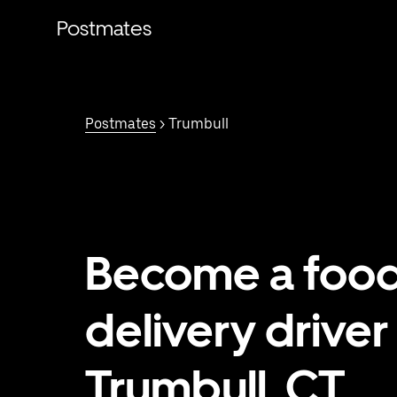
Saltar
al
Postmates
contenido
principal
Postmates
> Trumbull
Become a foo
delivery driver 
Trumbull, CT