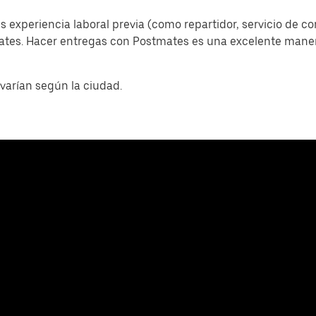
s experiencia laboral previa (como repartidor, servicio de c
mates. Hacer entregas con Postmates es una excelente man
varían según la ciudad.