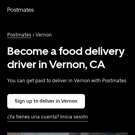
Saltar
al
Postmates
contenido
principal
Postmates
> Vernon
Become a food delivery
driver in Vernon, CA
You can get paid to deliver in Vernon with Postmates.
Sign up to deliver in Vernon
¿Ya tienes una cuenta? Inicia sesión