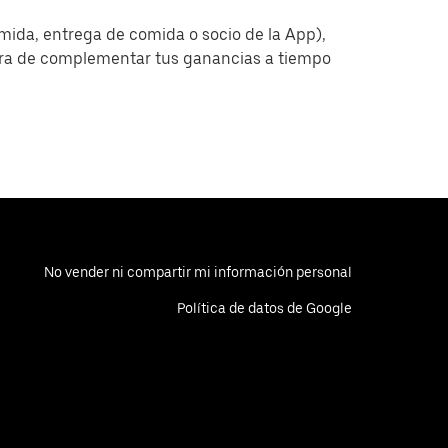
omida, entrega de comida o socio de la App),
era de complementar tus ganancias a tiempo
No vender ni compartir mi información personal
Política de datos de Google