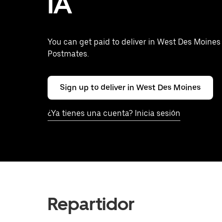
IA
You can get paid to deliver in West Des Moines
Postmates.
Sign up to deliver in West Des Moines
¿Ya tienes una cuenta? Inicia sesión
Repartidor