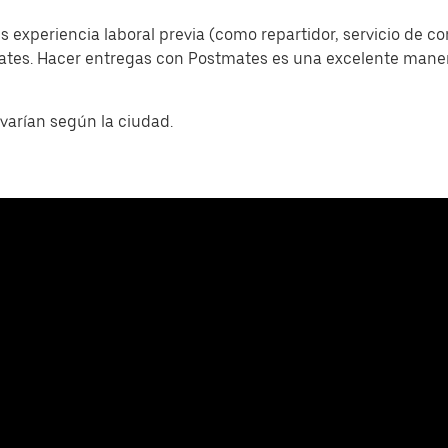
s experiencia laboral previa (como repartidor, servicio de c
mates. Hacer entregas con Postmates es una excelente man
varían según la ciudad.