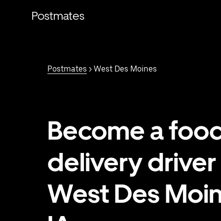
Saltar
al
Postmates
contenido
principal
Postmates
> West Des Moines
Become a foo
delivery driver 
West Des Moin