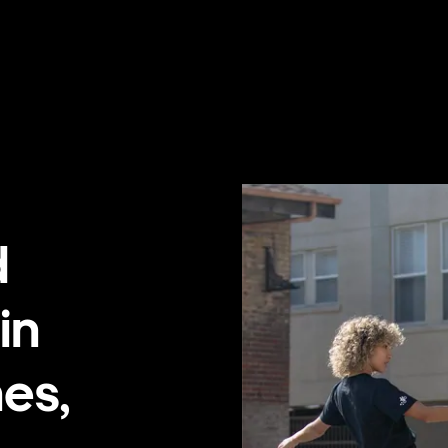
d
in
es,