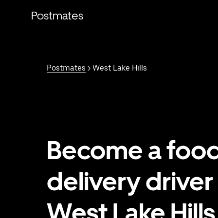
Saltar
al
Postmates
contenido
principal
Postmates
> West Lake Hills
Become a foo
delivery driver 
West Lake Hills