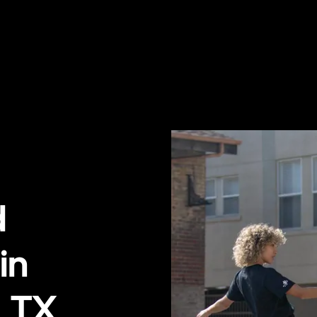
d
in
, TX