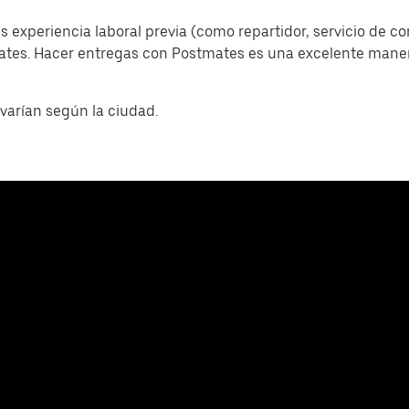
s experiencia laboral previa (como repartidor, servicio de c
mates. Hacer entregas con Postmates es una excelente man
varían según la ciudad.