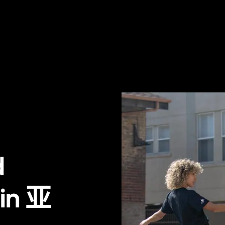
d
 in 亚