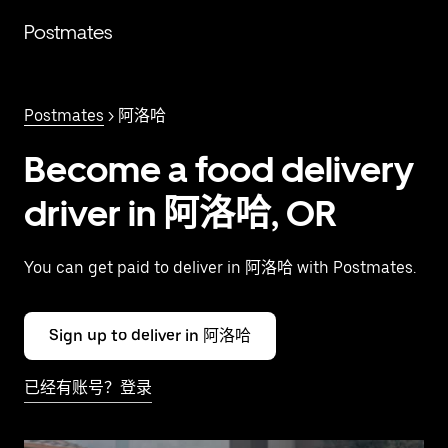
跳
Postmates
至
主
要
内
Postmates
> 阿洛哈
容
Become a food delivery
driver in 阿洛哈, OR
You can get paid to deliver in 阿洛哈 with Postmates.
Sign up to deliver in 阿洛哈
已经有账号？登录