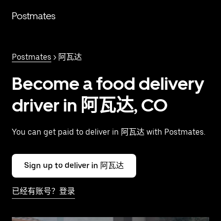
跳
Postmates
至
主
要
内
Postmates
> 阿瓦达
容
Become a food delivery
driver in 阿瓦达, CO
You can get paid to deliver in 阿瓦达 with Postmates.
Sign up to deliver in 阿瓦达
已经有账号？登录