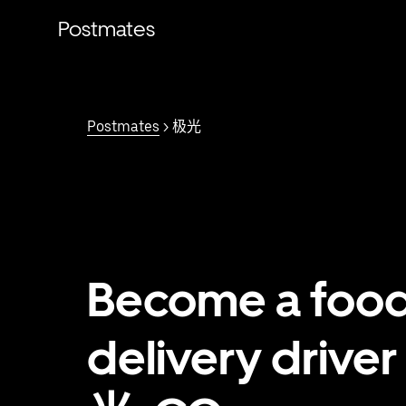
跳
Postmates
至
主
要
内
容
Postmates
> 极光
Become a foo
delivery driver