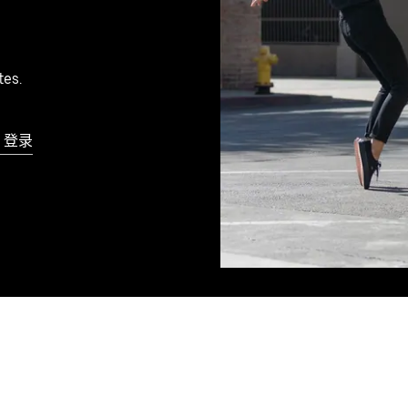
tes.
？登录