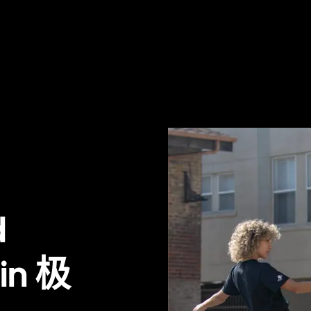
d
 in 极