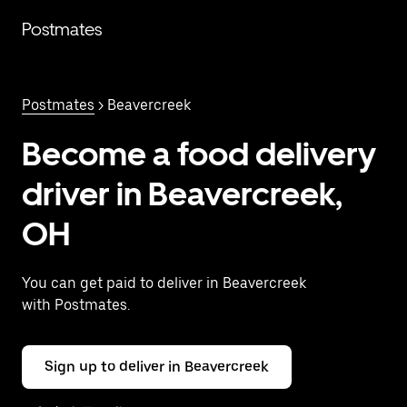
跳
Postmates
至
主
要
内
Postmates
> Beavercreek
容
Become a food delivery
driver in Beavercreek,
OH
You can get paid to deliver in Beavercreek
with Postmates.
Sign up to deliver in Beavercreek