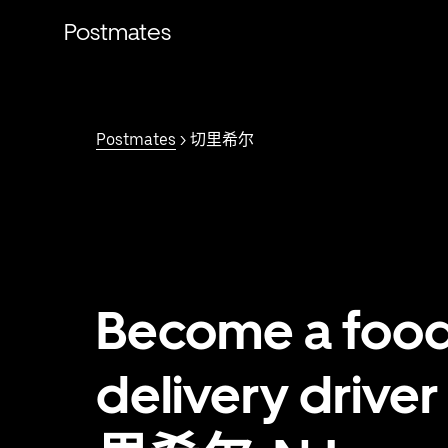
跳
Postmates
至
主
要
内
容
Postmates
> 切里希尔
Become a foo
delivery driver