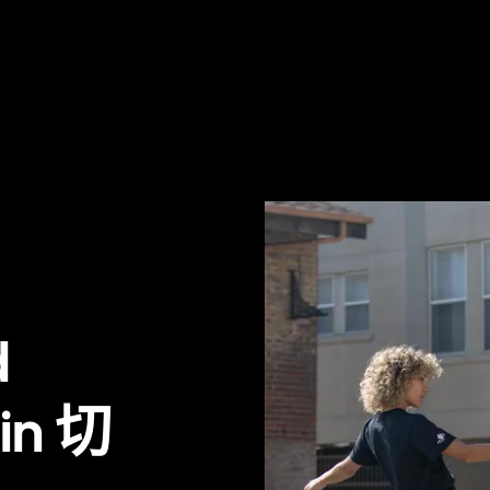
d
 in 切