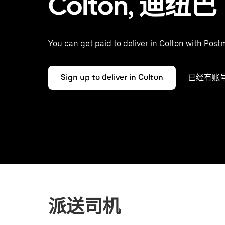
Colton, 迪纽巴
You can get paid to deliver in Colton with Post
Sign up to deliver in Colton
已经有账
派送司机