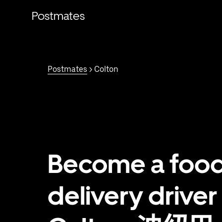
跳
Postmates
至
主
要
内
容
Postmates
> Colton
Become a foo
delivery driver 