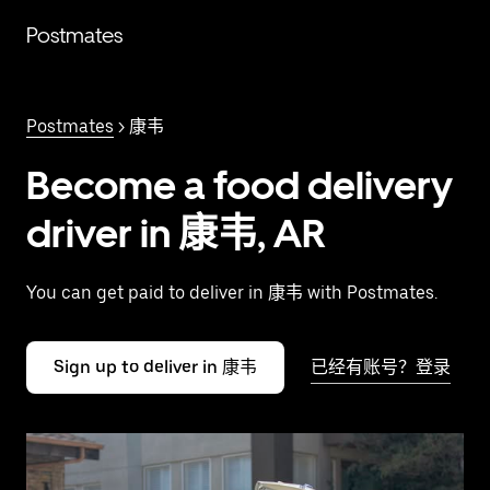
跳
Postmates
至
主
要
内
Postmates
> 康韦
容
Become a food delivery
driver in 康韦, AR
You can get paid to deliver in 康韦 with Postmates.
Sign up to deliver in 康韦
已经有账号？登录