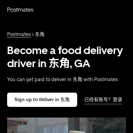
跳
Postmates
至
主
要
内
Postmates
> 东角
容
Become a food delivery
driver in 东角, GA
You can get paid to deliver in 东角 with Postmates.
Sign up to deliver in 东角
已经有账号？登录