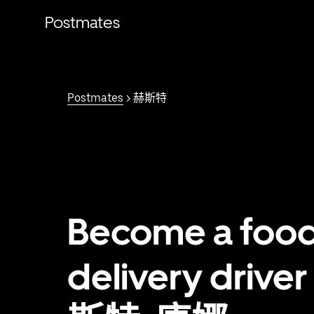
跳
Postmates
至
主
要
内
容
Postmates
> 赫斯特
Become a foo
delivery driver