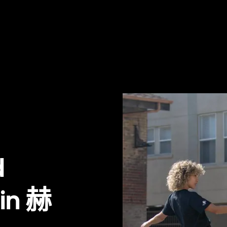
d
 in 赫