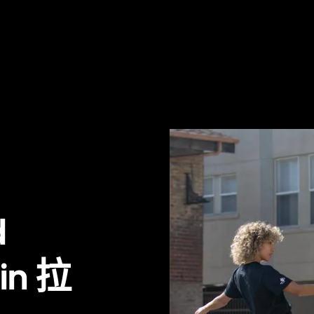
d
 in 拉