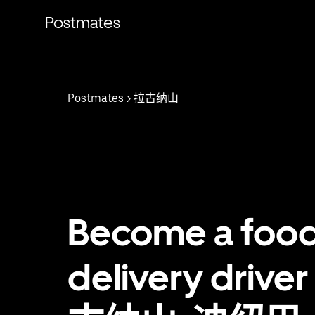
跳
Postmates
至
主
要
内
容
Postmates
> 拉古纳山
Become a foo
delivery driver