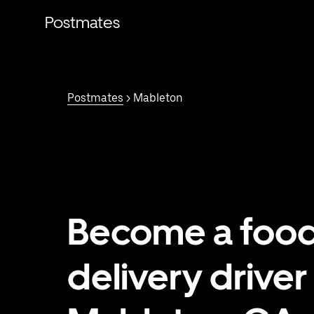
跳
Postmates
至
主
要
内
容
Postmates
> Mableton
Become a foo
delivery driver 