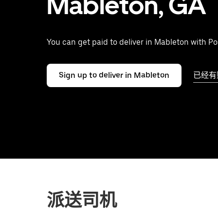
Mableton, GA
You can get paid to deliver in Mableton with P
Sign up to deliver in Mableton
已经有
派送司机