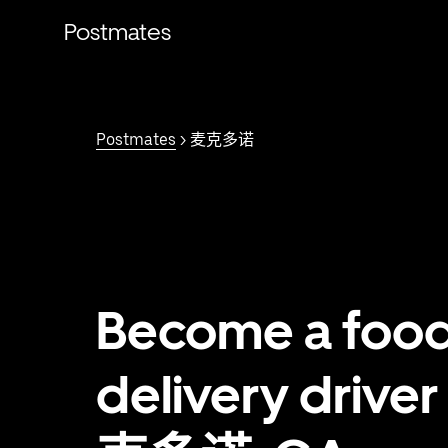
跳
Postmates
至
主
要
内
容
Postmates
> 麦克多诺
Become a foo
delivery driver