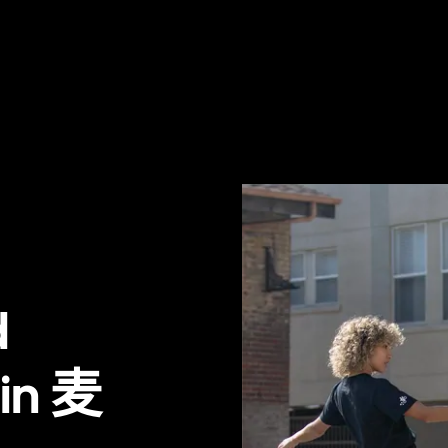
d
 in 麦