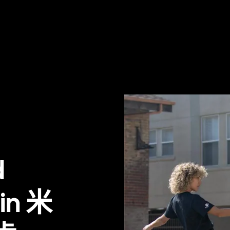
d
 in 米