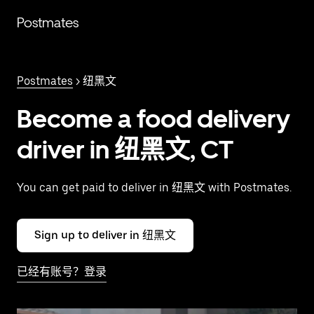
跳
Postmates
至
主
要
内
Postmates
> 纽黑文
容
Become a food delivery
driver in 纽黑文, CT
You can get paid to deliver in 纽黑文 with Postmates.
Sign up to deliver in 纽黑文
已经有账号？登录