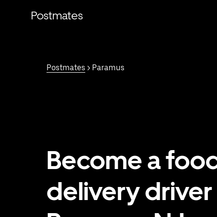
跳
Postmates
至
主
要
内
容
Postmates
> Paramus
Become a foo
delivery driver 