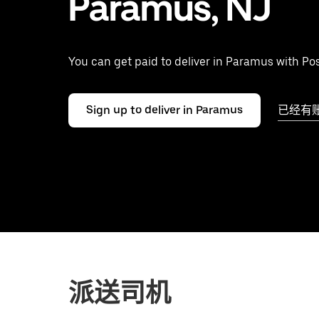
Paramus, NJ
You can get paid to deliver in Paramus with Po
Sign up to deliver in Paramus
已经有
派送司机