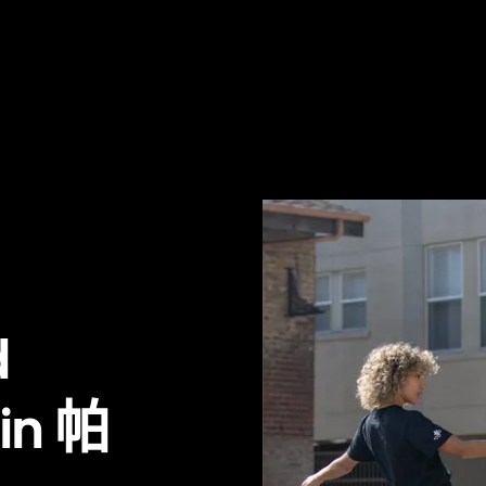
d
 in 帕