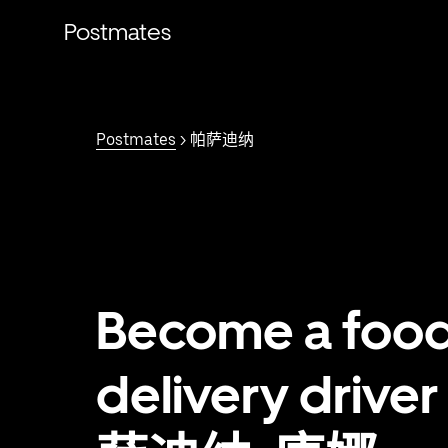
跳
Postmates
至
主
要
内
容
Postmates
> 帕萨迪纳
Become a foo
delivery driver