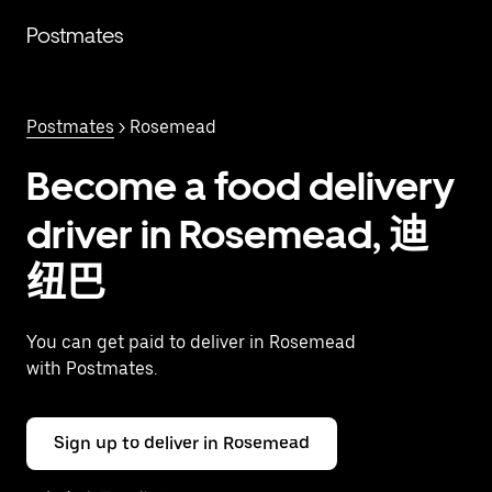
跳
Postmates
至
主
要
内
Postmates
> Rosemead
容
Become a food delivery
driver in Rosemead, 迪
纽巴
You can get paid to deliver in Rosemead
with Postmates.
Sign up to deliver in Rosemead