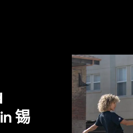
d
 in 锡