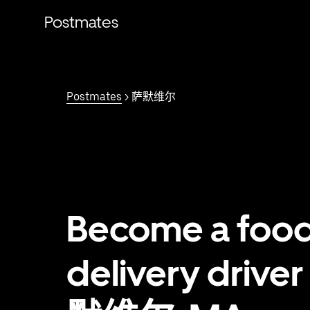
跳
Postmates
至
主
要
内
容
Postmates
> 萨默维尔
Become a foo
delivery driver