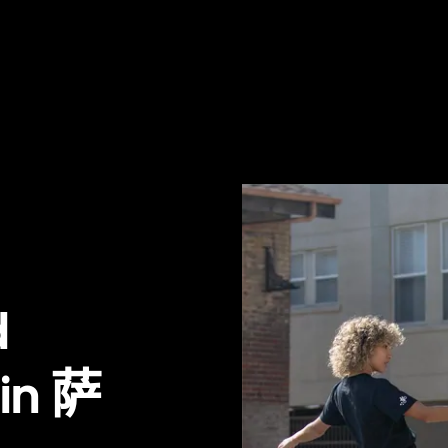
d
 in 萨