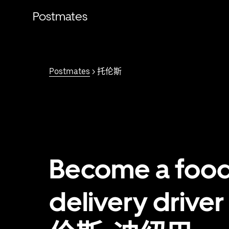
跳
Postmates
至
主
要
内
容
Postmates
> 托伦斯
Become a foo
delivery driver