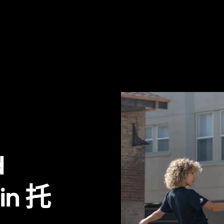
d
 in 托