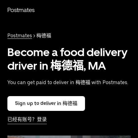
跳
Postmates
至
主
要
内
Postmates
> 梅德福
容
Become a food delivery
driver in 梅德福, MA
You can get paid to deliver in 梅德福 with Postmates.
Sign up to deliver in 梅德福
已经有账号？登录