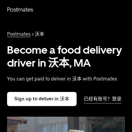
跳
Postmates
至
主
要
内
Postmates
> 沃本
容
Become a food delivery
driver in 沃本, MA
You can get paid to deliver in 沃本 with Postmates.
Sign up to deliver in 沃本
已经有账号？登录